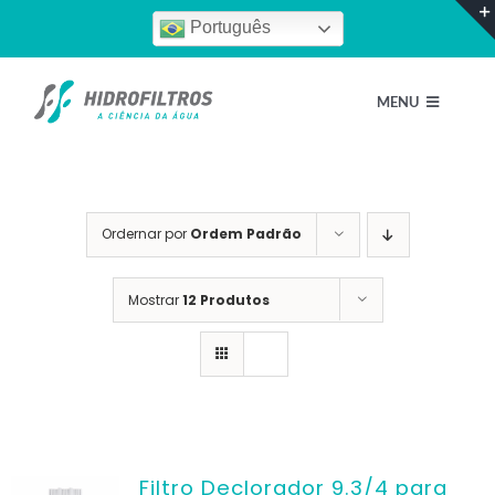
Ir
Português
para
o
MENU
conteúdo
Home
Ordernar por
Ordem Padrão
Quem Somos
Mostrar
12 Produtos
Nossos Produtos
Escolha um perfil
Filtro Declorador 9.3/4 para
Blog