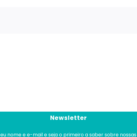
casa
tem
muita
pressão
e
a
água
sai
muito
forte.
O
que
devo
fazer?
Newsletter
eu nome e e-mail e seja o primeiro a saber sobre nossas