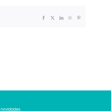
Facebook
X
LinkedIn
WhatsApp
Pinterest
 novidades.