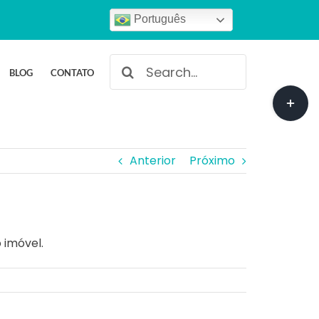
Português
Buscar
BLOG
CONTATO
resultados
Toggle
para:
Sliding
Bar
Area
Anterior
Próximo
 imóvel.