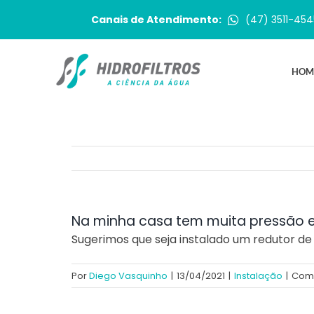
Ir
Canais de Atendimento:
(47) 3511-454
para
o
conteúdo
HOM
Na minha casa tem muita pressão e 
Sugerimos que seja instalado um redutor de 
Por
Diego Vasquinho
|
13/04/2021
|
Instalação
|
Come