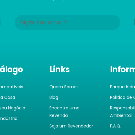
álogo
Links
Infor
Compatíveis
Quem Somos
Parque Indus
ua Casa
Blog
Política de
 seu Negócio
Encontre uma
Responsabi
Revenda
Ambiental
Indústria
Seja um Revendedor
F.A.Q.