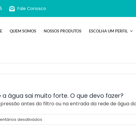
5
Fale Conosco
E
QUEM SOMOS
NOSSOS PRODUTOS
ESCOLHA UM PERFIL
a água sai muito forte. O que devo fazer?
pressão antes do filtro ou na entrada da rede de água do
em
ntários desativados
Na
minha