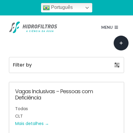
Ir
Português
para
o
MENU
conteúdo
Toggle
Sliding
H
Bar
Area
Filter by
Que
Vagas Inclusivas – Pessoas com
Nossos
Deficiência
Todas
Escolha
CLT
Mais detalhes