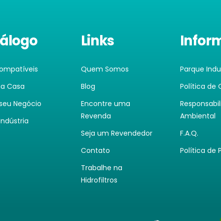
álogo
Links
Infor
Compatíveis
Quem Somos
Parque Indus
ua Casa
Blog
Política de
 seu Negócio
Encontre uma
Responsabi
Revenda
Ambiental
Indústria
Seja um Revendedor
F.A.Q.
Contato
Política de 
Trabalhe na
Hidrofiltros