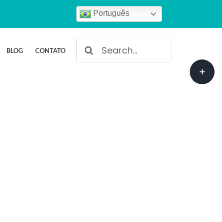
Português
Buscar
BLOG
CONTATO
resultados
Toggle
para:
Sliding
Bar
Area