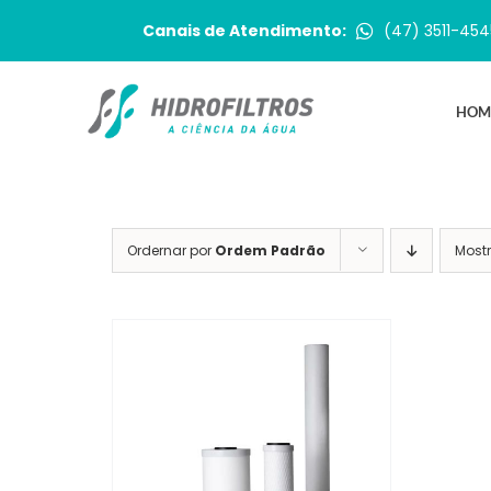
Ir
Canais de Atendimento:
(47) 3511-454
para
o
conteúdo
HOM
Ordernar por
Ordem Padrão
Most