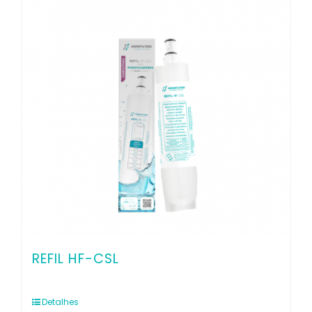
Co
REFIL HF-CSL
Detalhes