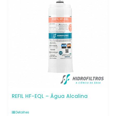
Co
REFIL HF-EQL – Água Alcalina
Detalhes