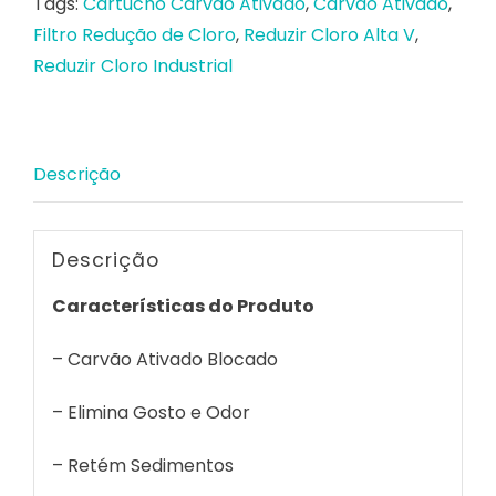
Tags:
Cartucho Carvão Ativado
,
Carvão Ativado
,
Odor
Filtro Redução de Cloro
,
Reduzir Cloro Alta V
,
e
Reduzir Cloro Industrial
Partículas
quantidade
Descrição
Descrição
Características do Produto
– Carvão Ativado Blocado
– Elimina Gosto e Odor
– Retém Sedimentos