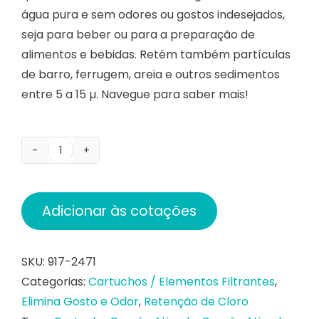
água pura e sem odores ou gostos indesejados,
seja para beber ou para a preparação de
alimentos e bebidas. Retém também partículas
de barro, ferrugem, areia e outros sedimentos
entre 5 a 15 µ. Navegue para saber mais!
Carbon
Block
Big
Adicionar às cotações
10”
-
Redução
SKU:
917-2471
de
Categorias:
Cartuchos / Elementos Filtrantes
,
Cloro,
Elimina Gosto e Odor
,
Retenção de Cloro
Gosto,