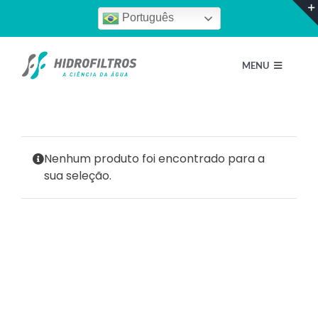
Ir
Português
para
o
MENU
conteúdo
Home
Nenhum produto foi encontrado para a
Quem Somos
sua seleção.
Nossos Produtos
Escolha um perfil
Blog