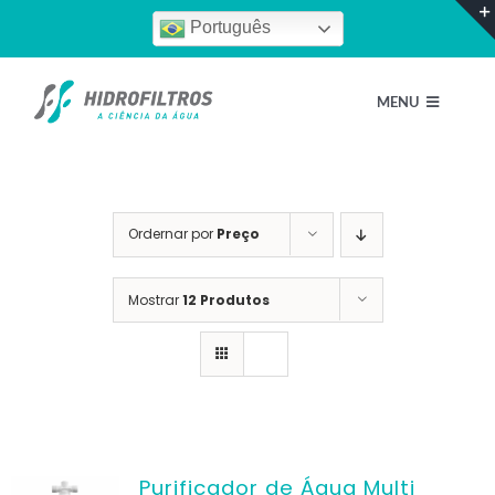
Ir
Português
para
o
MENU
conteúdo
Home
Ordernar por
Preço
Quem Somos
Mostrar
12 Produtos
Nossos Produtos
Escolha um perfil
Purificador de Água Multi
Blog