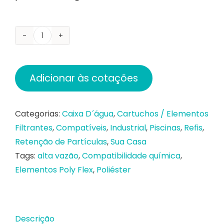
Elementos
Filtrantes
Laváveis
Adicionar às cotações
Plissados
Poly
Flex
Categorias:
Caixa D´água
,
Cartuchos / Elementos
para
Filtrantes
,
Compatíveis
,
Industrial
,
Piscinas
,
Refis
,
Retenção
Retenção de Partículas
,
Sua Casa
de
Tags:
alta vazão
,
Compatibilidade química
,
Partículas
Elementos Poly Flex
,
Poliéster
quantidade
Descrição