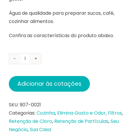
Água de qualidade para preparar sucos, café,
cozinhar alimentos.
Confira as características do produto abaixo.
Filtro
Blist
5"
Adicionar às cotações
Transparente
Hidrofiltros
quantidade
SKU:
907-0021
Categorias:
Cozinha
,
Elimina Gosto e Odor
,
Filtros
,
Retenção de Cloro
,
Retenção de Partículas
,
Seu
Negócio
,
Sua Casa