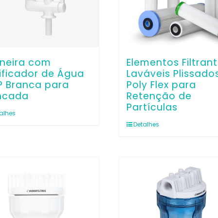
neira com
Elementos Filtran
ificador de Água
Laváveis Plissado
P Branca para
Poly Flex para
ncada
Retenção de
Partículas
alhes
Detalhes