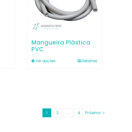
Mangueira Plástica
PVC
Ver opções
Detalhes
Este
produto
tem
várias
variantes.
As
opções
1
2
…
4
Próximo
podem
ser