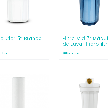
tro Clor 5’’ Branco
Filtro Mid 7″ Máqu
de Lavar Hidrofilt
alhes
Detalhes