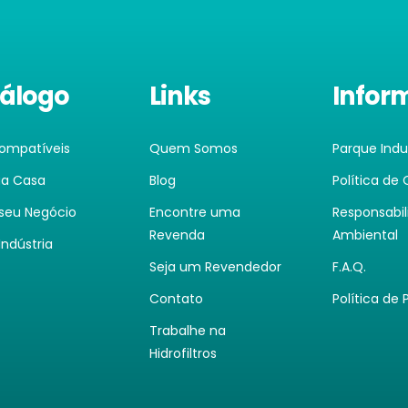
álogo
Links
Infor
Compatíveis
Quem Somos
Parque Indus
ua Casa
Blog
Política de
 seu Negócio
Encontre uma
Responsabi
Revenda
Ambiental
Indústria
Seja um Revendedor
F.A.Q.
Contato
Política de 
Trabalhe na
Hidrofiltros