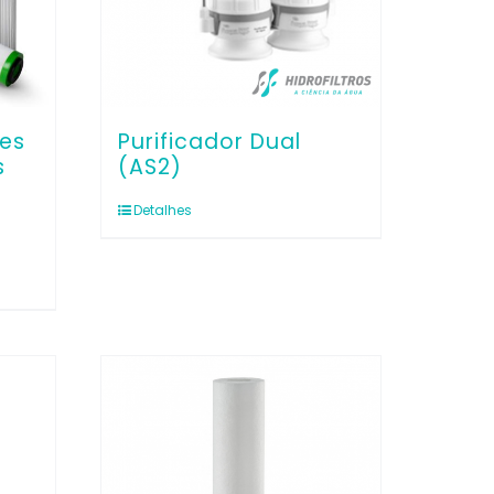
tes
Purificador Dual
s
(AS2)
Detalhes