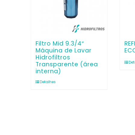
Filtro Mid 9.3/4″
REF
Máquina de Lavar
ECO
Hidrofiltros
Det
Transparente (área
interna)
Detalhes