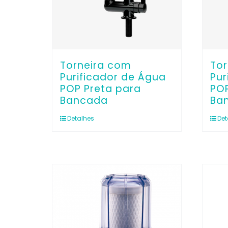
Torneira com
Tor
Purificador de Água
Pur
POP Preta para
PO
Bancada
Ba
Detalhes
Det