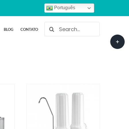
Português
Buscar
BLOG
CONTATO
resultados
Toggle
para:
Sliding
Bar
Area